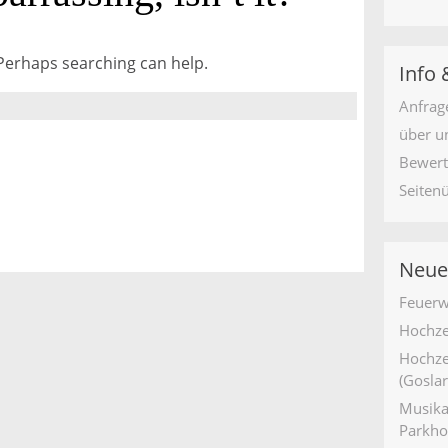
 Perhaps searching can help.
Info 
Anfrag
über u
Bewer
Seiten
Neue
Feuerw
Hochze
Hochze
(Goslar
Musika
Parkho