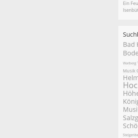
Ein Fe
Isenbüt
Suchb
Bad 
Bode
Warberg
Musik
Helm
Hoc
Höh
Köni
Musi
Salzg
Schö
Steigenb