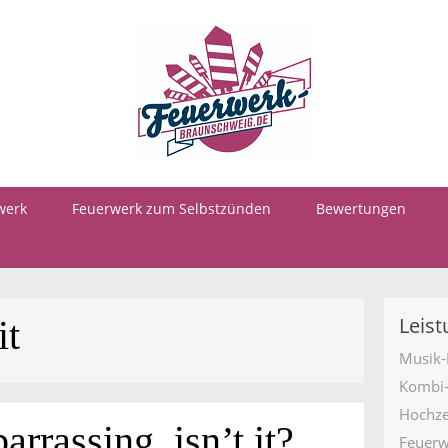
werk
Feuerwerk zum Selbstzünden
Bewertungen
Leis
it
Musik-
Kombi
Hochze
rrassing, isn’t it?
Feuerw