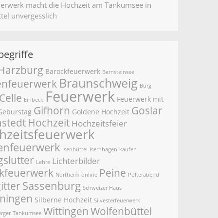
uerwerk macht die Hochzeit am Tankumsee in
tel unvergesslich
egriffe
Harzburg
Barockfeuerwerk
Bernsteinsee
Braunschweig
nfeuerwerk
Burg
Feuerwerk
Celle
Feuerwerk mit
Einbeck
Gifhorn
Goslar
Geburstag
Goldene Hochzeit
stedt
Hochzeit
Hochzeitsfeier
hzeitsfeuerwerk
enfeuerwerk
Isenbüttel
Isernhagen
kaufen
gslutter
Lichterbilder
Lehre
kfeuerwerk
Peine
Northeim
online
Polterabend
Sassenburg
itter
Schweizer Haus
ningen
Silberne Hochzeit
Silvesterfeuerwerk
Wittingen
Wolfenbüttel
erger
Tankumsee